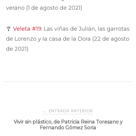
verano (1 de agosto de 2021)
🎐
Veleta #
1
9
: Las viñas de Julián, las garrotas
de Lorenzo y la casa de la Dora (22 de agosto
de 2021)
Navegación
ENTRADA ANTERIOR
←
Vivir sin plástico, de Patricia Reina Toresano y
de
Fernando Gómez Soria