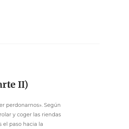
rte II)
ber perdonarnos». Según
olar y coger las riendas
 el paso hacia la