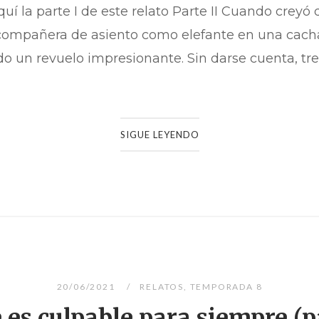
quí la parte I de este relato Parte II Cuando creyó 
ompañera de asiento como elefante en una cachar
o un revuelo impresionante. Sin darse cuenta, tre
SIGUE LEYENDO
20/06/2021
RELATOS
,
TEMPORADA 8
 es culpable para siempre (pa