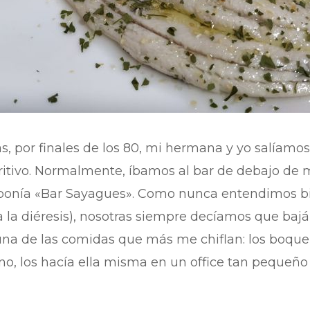
 por finales de los 80, mi hermana y yo salíamo
itivo. Normalmente, íbamos al bar de debajo de m
e ponía «Bar Sayagues». Como nunca entendimos b
a la diéresis), nosotras siempre decíamos que ba
í una de las comidas que más me chiflan: los boque
ino, los hacía ella misma en un office tan pequeño