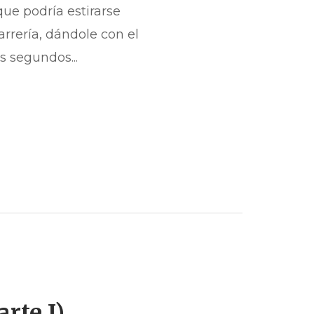
que podría estirarse
rería, dándole con el
s segundos...
rte I)