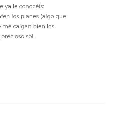
e ya le conocéis:
afen los planes (algo que
e me caigan bien los
recioso sol...