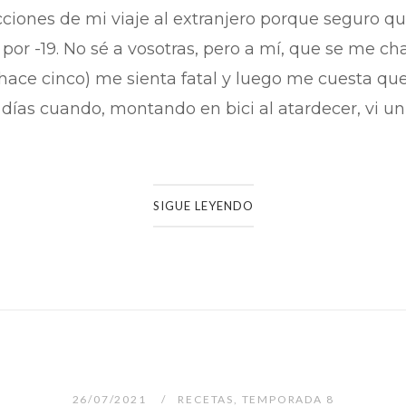
cciones de mi viaje al extranjero porque seguro qu
or -19. No sé a vosotras, pero a mí, que se me ch
ace cinco) me sienta fatal y luego me cuesta qu
ías cuando, montando en bici al atardecer, vi un p
SIGUE LEYENDO
26/07/2021
RECETAS
,
TEMPORADA 8