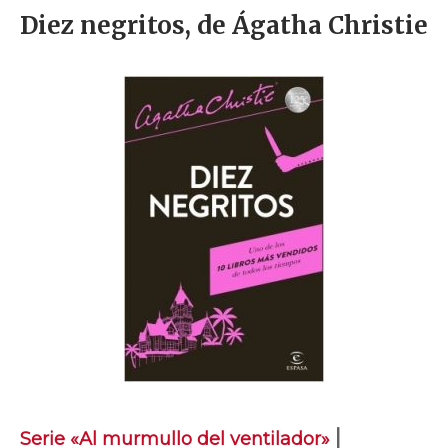
Diez negritos, de Ágatha Christie
|
Serie «Al murmullo del ventilador»