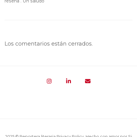
reseña . Un saludo
Los comentarios están cerrados.
2025 © Reportera literaria
Privacy Policy
. Hecho con amor por
Si