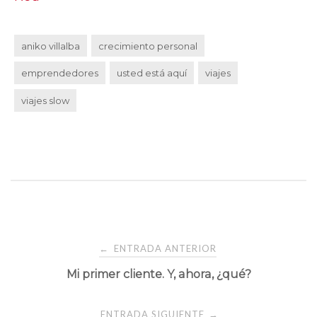
aniko villalba
crecimiento personal
emprendedores
usted está aquí
viajes
viajes slow
Navegación
ENTRADA ANTERIOR
←
Mi primer cliente. Y, ahora, ¿qué?
de
ENTRADA SIGUIENTE
→