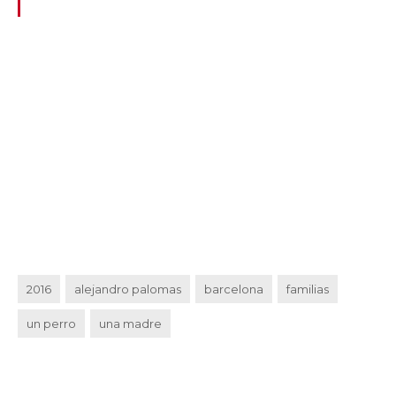
2016
alejandro palomas
barcelona
familias
un perro
una madre