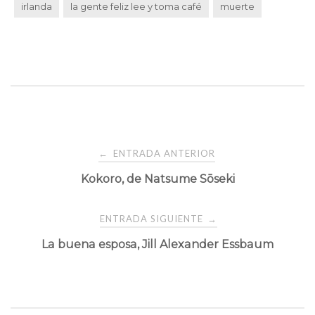
irlanda
la gente feliz lee y toma café
muerte
Navegación
ENTRADA ANTERIOR
←
Kokoro, de Natsume Sōseki
de
entradas
ENTRADA SIGUIENTE
→
La buena esposa, Jill Alexander Essbaum