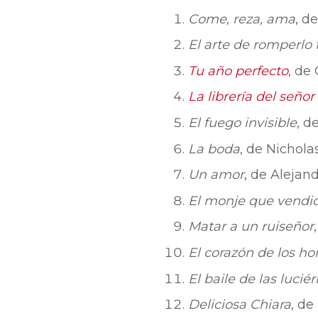
Come, reza, ama
, d
El arte de romperlo
Tu año perfecto
, de
La librería del seño
El fuego invisible
, d
La boda
, de Nichola
Un amor
, de Alejan
El monje que vendió
Matar a un ruiseñor
El corazón de los h
El baile de las lucié
Deliciosa Chiara
, de