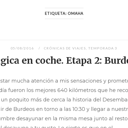
ETIQUETA:
OMAHA
05/08/2016
CRÓNICAS DE VIAJES
,
TEMPORADA 3
lgica en coche. Etapa 2: Bu
estar mucha atención a mis sensaciones y promet
ía fueron los mejores 640 kilómetros que he rec
un poquito más de cerca la historia del Desemba
r de Burdeos en torno a las 10:30 y llegar a nuestr
tumbre desayunar en la misma mesa junto al resto
l desayuno a tu gusto. Lo cierto es que en el...