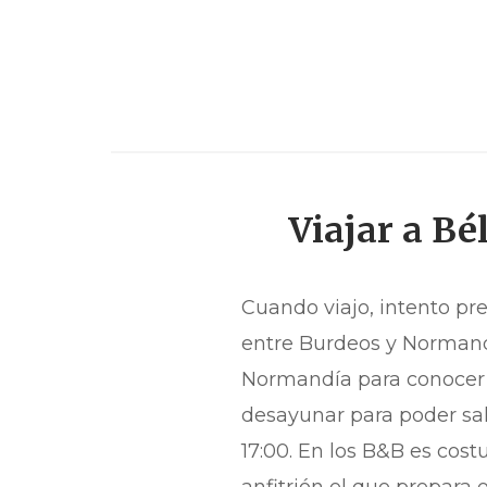
Viajar a Bé
Cuando viajo, intento pr
entre Burdeos y Normand
Normandía para conocer 
desayunar para poder sali
17:00. En los B&B es cos
anfitrión el que prepara e