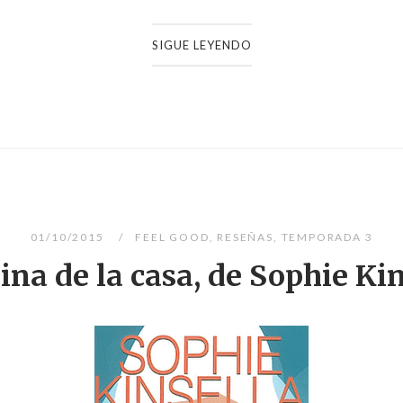
SIGUE LEYENDO
01/10/2015
FEEL GOOD
,
RESEÑAS
,
TEMPORADA 3
ina de la casa, de Sophie Ki