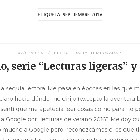
ETIQUETA:
SEPTIEMBRE 2016
09/09/2016
BIBLIOTERAPIA
,
TEMPORADA 4
o, serie “Lecturas ligeras” 
una sequía lectora. Me pasa en épocas en las que
aro hacia dónde me dirijo (excepto la aventura be
sentí que me apetecía leer cosas como para no p
 a Google por “lecturas de verano 2016”. Me doy c
 mucho a Google pero, reconozcámoslo, es que tie
 las respuestas a veces deja mucho que desear y, 