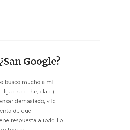
y ¿San Google?
 me busco mucho a mí
lga en coche, claro).
ensar demasiado, y lo
uenta de que
ne respuesta a todo. Lo
entonces,...