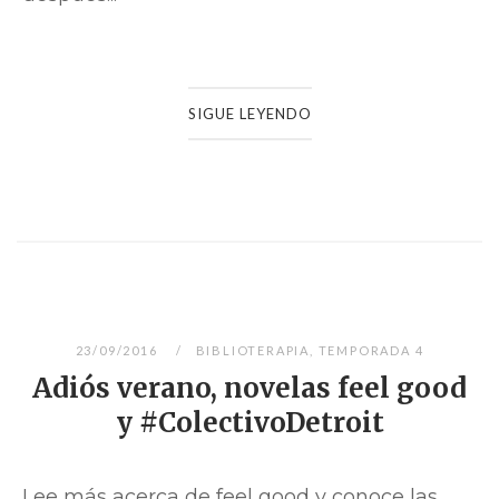
SIGUE LEYENDO
23/09/2016
BIBLIOTERAPIA
,
TEMPORADA 4
Adiós verano, novelas feel good
y #ColectivoDetroit
Lee más acerca de feel good y conoce las