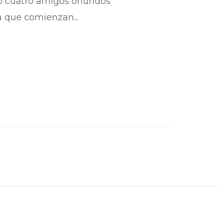
ip cuatro amigos oriundos
a que comienzan...