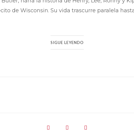
Butler, narra la historia de Henry, Lee, Ronny y K
cito de Wisconsin. Su vida trascurre paralela hast
SIGUE LEYENDO