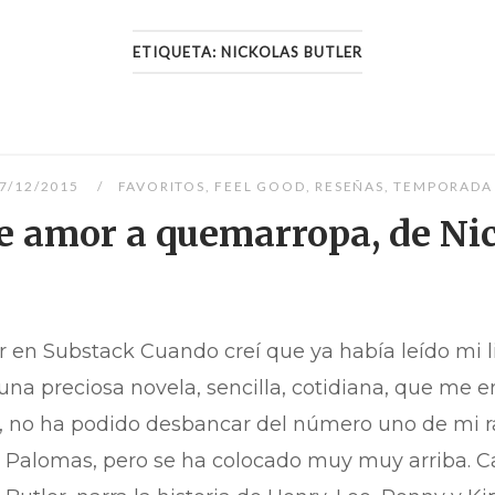
ETIQUETA:
NICKOLAS BUTLER
7/12/2015
FAVORITOS
,
FEEL GOOD
,
RESEÑAS
,
TEMPORADA
e amor a quemarropa, de Nic
 en Substack Cuando creí que ya había leído mi li
una preciosa novela, sencilla, cotidiana, que me enc
l, no ha podido desbancar del número uno de mi r
 Palomas, pero se ha colocado muy muy arriba. 