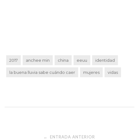
2017
anchee min
china
eeuu
identidad
la buena lluvia sabe cuándo caer
mujeres
vidas
Navegación
ENTRADA ANTERIOR
←